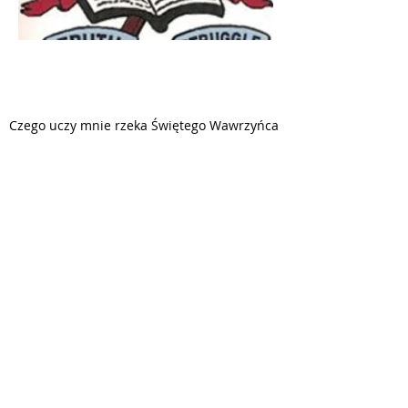
PARAFIA
ŚWIĘTEGO KRZYŻA
Czego uczy mnie rzeka Świętego Wawrzyńca
3330 LAURIER AV, H1X 1V2
MONTREAL QC