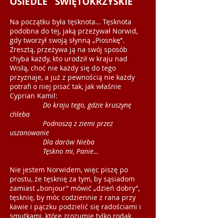
OSIEDLE ŚWIĘTOKRZYSKIE
Na początku była tęsknota… Tęsknota
podobna do tej, jaką przeżywał Norwid,
gdy tworzył swoją słynną „Piosnkę”.
Zresztą, przeżywa ją na swój sposób
chyba każdy, kto urodził w kraju nad
Wisłą, choć nie każdy się do tego
przyznaje, a już z pewnością nie każdy
potrafi o niej pisać tak, jak właśnie
Cyprian Kamil:
Do kraju tego, gdzie kruszynę
chleba
Podnoszą z ziemi przez
uszanowanie
Dla darów Nieba
Tęskno mi, Panie…
Nie jestem Norwidem, więc piszę po
prostu, że tęsknię za tym, by sąsiadom
zamiast „bonjour” mówić „dzień dobry”,
tęsknię, by móc codziennie z rana przy
kawie i pączku podzielić się radościami i
smutkami, które zrozumie tylko rodak,