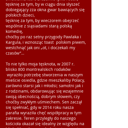
tęsknię za tym, by w ciągu dnia słyszeć
dobiegający zza okna gwar bawiących się
polskich dzieci,
tęsknię za tym, by wieczorem obejrzeć
wspólnie z siąsiadami starą polską
komedię,
choćby po raz setny przygody Pawlaka i
Kargula, i wznosząc toast polskim piwem,
westchnąć jak oni „ot, i doczekali my
czasów”…
To nie tylko moja tęsknota, w 2007 r.
blisko 800 montrealskich rodaków
wyraziło potrzebę stworzenia w naszym
mieście osiedla, gdzie mieszkaliby Polacy,
zarówno starsi jak i młodsi; samotni jak i
z rodzinami, obdarowując się wzajemnie
swoją obecnością, dobrym słowem, czy
choćby zwykłym uśmiechem. Sen zaczął
się spełniać, gdy w 2014 roku nasza
parafia wyraziła chęć współpracy w tym
zakresie. Teren przyległy do naszego
kościoła okazał się idealny ze względu na