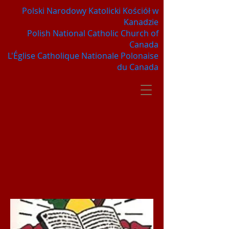
Polski Narodowy Katolicki Kościół w
Kanadzie
Polish National Catholic Church of
Canada
L'Église Catholique Nationale Polonaise
du Canada